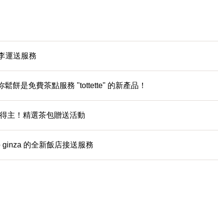
當天行李運送服務
餅是免費茶點服務 "tottette" 的新產品！
e 大獎得主！精選茶包贈送活動
b ginza 的全新飯店接送服務