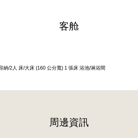
客舱
可容納/2人 床/大床 (160 公分寬) 1 張床 浴池/淋浴間
周邊資訊